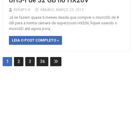
UHS-I de 32 GB no HX20V
RENATO K.
SÁBADO, MARÇO 23, 2013
Já se fazem quase 6 meses desde que comprei o microSD de 8
GB para a minha câmera de superzoom HX20V, fiquei usando o
microSD até agora porq...
LEIA O POST COMPLETO »
1
2
3
36