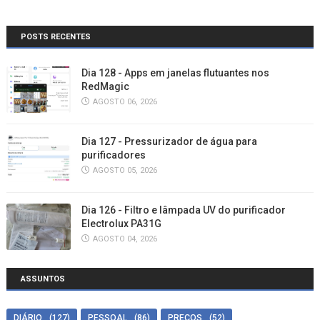
POSTS RECENTES
Dia 128 - Apps em janelas flutuantes nos
RedMagic
AGOSTO 06, 2026
Dia 127 - Pressurizador de água para
purificadores
AGOSTO 05, 2026
Dia 126 - Filtro e lâmpada UV do purificador
Electrolux PA31G
AGOSTO 04, 2026
ASSUNTOS
DIÁRIO
(127)
PESSOAL
(86)
PREÇOS
(52)