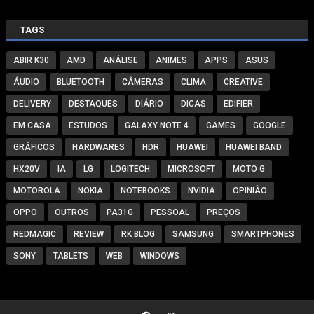
TAGS
ABIR K30
AMD
ANÁLISE
ANIMES
APPS
ASUS
ÁUDIO
BLUETOOTH
CÂMERAS
CLIMA
CREATIVE
DELIVERY
DESTAQUES
DIÁRIO
DICAS
EDIFIER
EM CASA
ESTUDOS
GALAXY NOTE 4
GAMES
GOOGLE
GRÁFICOS
HARDWARES
HDR
HUAWEI
HUAWEI BAND
HX20V
IA
LG
LOGITECH
MICROSOFT
MOTO G
MOTOROLA
NOKIA
NOTEBOOKS
NVIDIA
OPINIÃO
OPPO
OUTROS
PA31G
PESSOAL
PREÇOS
REDMAGIC
REVIEW
RK BLOG
SAMSUNG
SMARTPHONES
SONY
TABLETS
WEB
WINDOWS