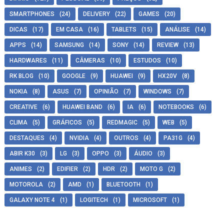
SMARTPHONES
(24)
DELIVERY
(22)
GAMES
(20)
DICAS
(17)
EM CASA
(16)
TABLETS
(15)
ANÁLISE
(14)
APPS
(14)
SAMSUNG
(14)
SONY
(14)
REVIEW
(13)
HARDWARES
(11)
CÂMERAS
(10)
ESTUDOS
(10)
RK BLOG
(10)
GOOGLE
(9)
HUAWEI
(9)
HX20V
(8)
NOKIA
(8)
ASUS
(7)
OPINIÃO
(7)
WINDOWS
(7)
CREATIVE
(6)
HUAWEI BAND
(6)
IA
(6)
NOTEBOOKS
(6)
CLIMA
(5)
GRÁFICOS
(5)
REDMAGIC
(5)
WEB
(5)
DESTAQUES
(4)
NVIDIA
(4)
OUTROS
(4)
PA31G
(4)
ABIR K30
(3)
LG
(3)
OPPO
(3)
ÁUDIO
(3)
ANIMES
(2)
EDIFIER
(2)
HDR
(2)
MOTO G
(2)
MOTOROLA
(2)
AMD
(1)
BLUETOOTH
(1)
GALAXY NOTE 4
(1)
LOGITECH
(1)
MICROSOFT
(1)