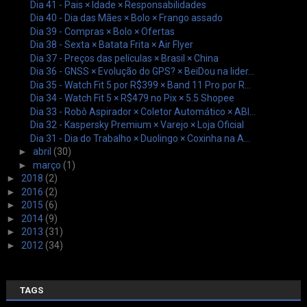
Dia 41 - Pais × Idade × Responsabilidades
Dia 40 - Dia das Mães × Bolo × Frango assado
Dia 39 - Compras × Bolo × Ofertas
Dia 38 - Sexta × Batata Frita × Air Flyer
Dia 37 - Preços das películas × Brasil × China
Dia 36 - GNSS × Evolução do GPS? × BeiDou na lider...
Dia 35 - Watch Fit 5 por R$399 × Band 11 Pro por R...
Dia 34 - Watch Fit 5 × R$479 no Pix × 5.5 Shopee
Dia 33 - Robô Aspirador × Coletor Automático × ABI...
Dia 32 - Kaspersky Premium × Varejo × Loja Oficial
Dia 31 - Dia do Trabalho × Duolingo × Coxinha na A...
►
abril
(30)
►
março
(1)
►
2018
(2)
►
2016
(2)
►
2015
(6)
►
2014
(9)
►
2013
(31)
►
2012
(34)
TAGS