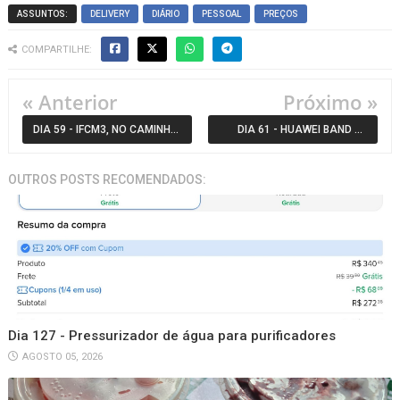
ASSUNTOS:
DELIVERY
DIÁRIO
PESSOAL
PREÇOS
COMPARTILHE:
« Anterior
Próximo »
DIA 59 - IFCM3, NO CAMINHO
DIA 61 - HUAWEI BAND 11
DA ESTABILIDADE?
PRO, PRECISÃO DO GPS
OUTROS POSTS RECOMENDADOS:
(GNSS)
Dia 127 - Pressurizador de água para purificadores
AGOSTO 05, 2026