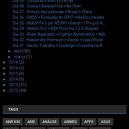
Dia 39 - Compras × Bolo × Ofertas
Dia 38 - Sexta × Batata Frita × Air Flyer
Dia 37 - Preços das películas × Brasil × China
Dia 36 - GNSS × Evolução do GPS? × BeiDou na lider...
Dia 35 - Watch Fit 5 por R$399 × Band 11 Pro por R...
Dia 34 - Watch Fit 5 × R$479 no Pix × 5.5 Shopee
Dia 33 - Robô Aspirador × Coletor Automático × ABI...
Dia 32 - Kaspersky Premium × Varejo × Loja Oficial
Dia 31 - Dia do Trabalho × Duolingo × Coxinha na A...
►
abril
(30)
►
março
(1)
►
2018
(2)
►
2016
(2)
►
2015
(6)
►
2014
(9)
►
2013
(31)
►
2012
(34)
TAGS
ABIR K30
AMD
ANÁLISE
ANIMES
APPS
ASUS