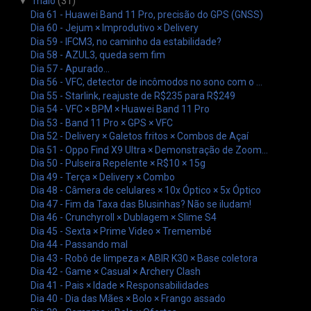
▼
maio
(31)
Dia 61 - Huawei Band 11 Pro, precisão do GPS (GNSS)
Dia 60 - Jejum × Improdutivo × Delivery
Dia 59 - IFCM3, no caminho da estabilidade?
Dia 58 - AZUL3, queda sem fim
Dia 57 - Apurado...
Dia 56 - VFC, detector de incômodos no sono com o ...
Dia 55 - Starlink, reajuste de R$235 para R$249
Dia 54 - VFC × BPM × Huawei Band 11 Pro
Dia 53 - Band 11 Pro × GPS × VFC
Dia 52 - Delivery × Galetos fritos × Combos de Açaí
Dia 51 - Oppo Find X9 Ultra × Demonstração de Zoom...
Dia 50 - Pulseira Repelente × R$10 × 15g
Dia 49 - Terça × Delivery × Combo
Dia 48 - Câmera de celulares × 10x Óptico × 5x Óptico
Dia 47 - Fim da Taxa das Blusinhas? Não se iludam!
Dia 46 - Crunchyroll × Dublagem × Slime S4
Dia 45 - Sexta × Prime Video × Tremembé
Dia 44 - Passando mal
Dia 43 - Robô de limpeza × ABIR K30 × Base coletora
Dia 42 - Game × Casual × Archery Clash
Dia 41 - Pais × Idade × Responsabilidades
Dia 40 - Dia das Mães × Bolo × Frango assado