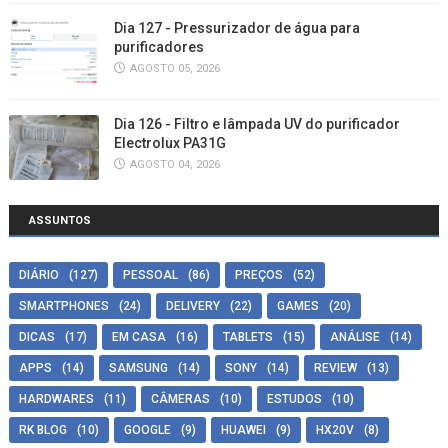
Dia 127 - Pressurizador de água para
purificadores
AGOSTO 05, 2026
Dia 126 - Filtro e lâmpada UV do purificador
Electrolux PA31G
AGOSTO 04, 2026
ASSUNTOS
DIÁRIO
(127)
PESSOAL
(86)
PREÇOS
(52)
SMARTPHONES
(24)
DELIVERY
(22)
GAMES
(20)
DICAS
(17)
EM CASA
(16)
TABLETS
(15)
ANÁLISE
(14)
APPS
(14)
SAMSUNG
(14)
SONY
(14)
REVIEW
(13)
HARDWARES
(11)
CÂMERAS
(10)
ESTUDOS
(10)
RK BLOG
(10)
GOOGLE
(9)
HUAWEI
(9)
HX20V
(8)