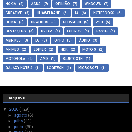
NOKIA
(8)
ASUS
(7)
OPINIÃO
(7)
WINDOWS
(7)
CREATIVE
(6)
HUAWEI BAND
(6)
IA
(6)
NOTEBOOKS
(6)
CLIMA
(5)
GRÁFICOS
(5)
REDMAGIC
(5)
WEB
(5)
DESTAQUES
(4)
NVIDIA
(4)
OUTROS
(4)
PA31G
(4)
ABIR K30
(3)
LG
(3)
OPPO
(3)
ÁUDIO
(3)
ANIMES
(2)
EDIFIER
(2)
HDR
(2)
MOTO G
(2)
MOTOROLA
(2)
AMD
(1)
BLUETOOTH
(1)
GALAXY NOTE 4
(1)
LOGITECH
(1)
MICROSOFT
(1)
ARQUIVO
▼
2026
(129)
►
agosto
(6)
►
julho
(31)
►
junho
(30)