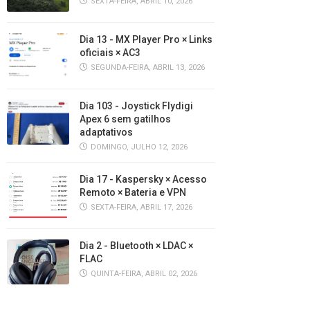
SEXTA-FEIRA, ABRIL 10, 2026
Dia 13 - MX Player Pro × Links
oficiais × AC3
SEGUNDA-FEIRA, ABRIL 13, 2026
Dia 103 - Joystick Flydigi
Apex 6 sem gatilhos
adaptativos
DOMINGO, JULHO 12, 2026
Dia 17 - Kaspersky × Acesso
Remoto × Bateria e VPN
SEXTA-FEIRA, ABRIL 17, 2026
Dia 2 - Bluetooth × LDAC ×
FLAC
QUINTA-FEIRA, ABRIL 02, 2026