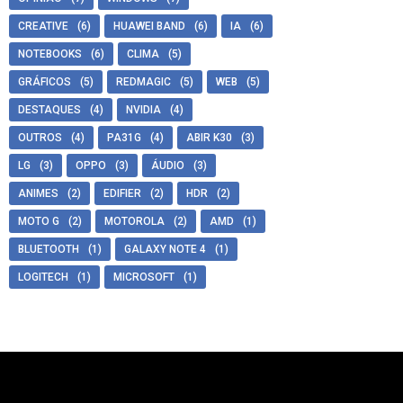
CREATIVE
(6)
HUAWEI BAND
(6)
IA
(6)
NOTEBOOKS
(6)
CLIMA
(5)
GRÁFICOS
(5)
REDMAGIC
(5)
WEB
(5)
DESTAQUES
(4)
NVIDIA
(4)
OUTROS
(4)
PA31G
(4)
ABIR K30
(3)
LG
(3)
OPPO
(3)
ÁUDIO
(3)
ANIMES
(2)
EDIFIER
(2)
HDR
(2)
MOTO G
(2)
MOTOROLA
(2)
AMD
(1)
BLUETOOTH
(1)
GALAXY NOTE 4
(1)
LOGITECH
(1)
MICROSOFT
(1)