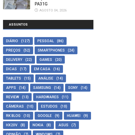
PA31G
AGOSTO 04, 2026
ASSUNTOS
DIÁRIO
(127)
PESSOAL
(86)
PREÇOS
(52)
SMARTPHONES
(24)
DELIVERY
(22)
GAMES
(20)
DICAS
(17)
EM CASA
(16)
TABLETS
(15)
ANÁLISE
(14)
APPS
(14)
SAMSUNG
(14)
SONY
(14)
REVIEW
(13)
HARDWARES
(11)
CÂMERAS
(10)
ESTUDOS
(10)
RK BLOG
(10)
GOOGLE
(9)
HUAWEI
(9)
HX20V
(8)
NOKIA
(8)
ASUS
(7)
OPINIÃO
(7)
WINDOWS
(7)