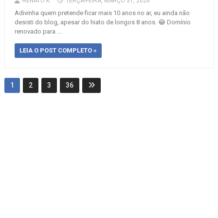
RENATO K.
TERÇA-FEIRA, MARÇO 31, 2026
Adivinha quem pretende ficar mais 10 anos no ar, eu ainda não
desisti do blog, apesar do hiato de longos 8 anos. 😂 Domínio
renovado para ...
LEIA O POST COMPLETO »
1
2
3
36