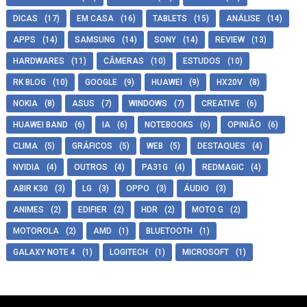
DICAS
(17)
EM CASA
(16)
TABLETS
(15)
ANÁLISE
(14)
APPS
(14)
SAMSUNG
(14)
SONY
(14)
REVIEW
(13)
HARDWARES
(11)
CÂMERAS
(10)
ESTUDOS
(10)
RK BLOG
(10)
GOOGLE
(9)
HUAWEI
(9)
HX20V
(8)
NOKIA
(8)
ASUS
(7)
WINDOWS
(7)
CREATIVE
(6)
HUAWEI BAND
(6)
IA
(6)
NOTEBOOKS
(6)
OPINIÃO
(6)
CLIMA
(5)
GRÁFICOS
(5)
WEB
(5)
DESTAQUES
(4)
NVIDIA
(4)
OUTROS
(4)
PA31G
(4)
REDMAGIC
(4)
ABIR K30
(3)
LG
(3)
OPPO
(3)
ÁUDIO
(3)
ANIMES
(2)
EDIFIER
(2)
HDR
(2)
MOTO G
(2)
MOTOROLA
(2)
AMD
(1)
BLUETOOTH
(1)
GALAXY NOTE 4
(1)
LOGITECH
(1)
MICROSOFT
(1)