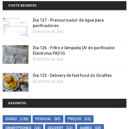
POSTS RECENTES
Dia 127 - Pressurizador de água para
purificadores
AGOSTO 05, 2026
Dia 126 - Filtro e lâmpada UV do purificador
Electrolux PA31G
AGOSTO 04, 2026
Dia 125 - Delivery de fast food do Giraffas
AGOSTO 03, 2026
ASSUNTOS
DIÁRIO
(126)
PESSOAL
(85)
PREÇOS
(52)
SMARTPHONES
(24)
DELIVERY
(22)
GAMES
(20)