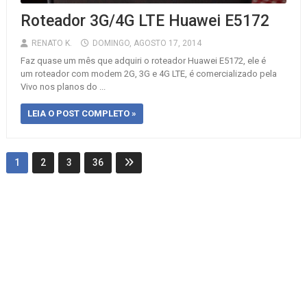
Roteador 3G/4G LTE Huawei E5172
RENATO K.
DOMINGO, AGOSTO 17, 2014
Faz quase um mês que adquiri o roteador Huawei E5172, ele é
um roteador com modem 2G, 3G e 4G LTE, é comercializado pela
Vivo nos planos do ...
LEIA O POST COMPLETO »
1
2
3
36