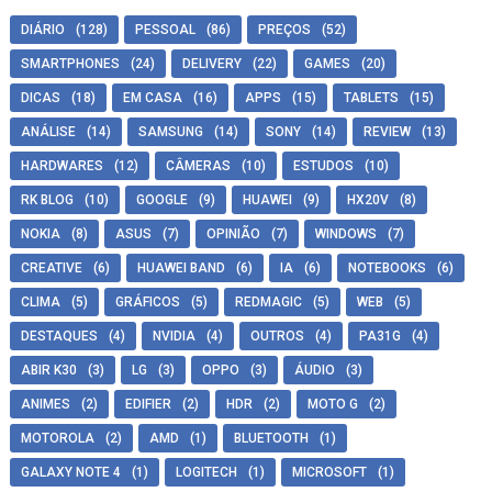
DIÁRIO
(128)
PESSOAL
(86)
PREÇOS
(52)
SMARTPHONES
(24)
DELIVERY
(22)
GAMES
(20)
DICAS
(18)
EM CASA
(16)
APPS
(15)
TABLETS
(15)
ANÁLISE
(14)
SAMSUNG
(14)
SONY
(14)
REVIEW
(13)
HARDWARES
(12)
CÂMERAS
(10)
ESTUDOS
(10)
RK BLOG
(10)
GOOGLE
(9)
HUAWEI
(9)
HX20V
(8)
NOKIA
(8)
ASUS
(7)
OPINIÃO
(7)
WINDOWS
(7)
CREATIVE
(6)
HUAWEI BAND
(6)
IA
(6)
NOTEBOOKS
(6)
CLIMA
(5)
GRÁFICOS
(5)
REDMAGIC
(5)
WEB
(5)
DESTAQUES
(4)
NVIDIA
(4)
OUTROS
(4)
PA31G
(4)
ABIR K30
(3)
LG
(3)
OPPO
(3)
ÁUDIO
(3)
ANIMES
(2)
EDIFIER
(2)
HDR
(2)
MOTO G
(2)
MOTOROLA
(2)
AMD
(1)
BLUETOOTH
(1)
GALAXY NOTE 4
(1)
LOGITECH
(1)
MICROSOFT
(1)