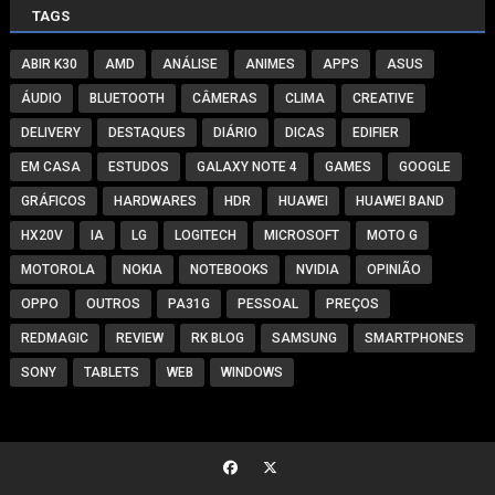
TAGS
ABIR K30
AMD
ANÁLISE
ANIMES
APPS
ASUS
ÁUDIO
BLUETOOTH
CÂMERAS
CLIMA
CREATIVE
DELIVERY
DESTAQUES
DIÁRIO
DICAS
EDIFIER
EM CASA
ESTUDOS
GALAXY NOTE 4
GAMES
GOOGLE
GRÁFICOS
HARDWARES
HDR
HUAWEI
HUAWEI BAND
HX20V
IA
LG
LOGITECH
MICROSOFT
MOTO G
MOTOROLA
NOKIA
NOTEBOOKS
NVIDIA
OPINIÃO
OPPO
OUTROS
PA31G
PESSOAL
PREÇOS
REDMAGIC
REVIEW
RK BLOG
SAMSUNG
SMARTPHONES
SONY
TABLETS
WEB
WINDOWS