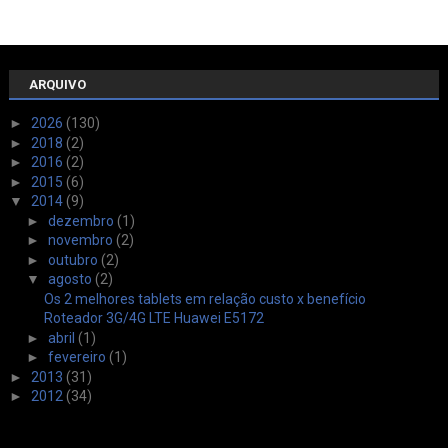
ARQUIVO
►
2026
(130)
►
2018
(2)
►
2016
(2)
►
2015
(6)
▼
2014
(9)
►
dezembro
(1)
►
novembro
(2)
►
outubro
(2)
▼
agosto
(2)
Os 2 melhores tablets em relação custo x benefício
Roteador 3G/4G LTE Huawei E5172
►
abril
(1)
►
fevereiro
(1)
►
2013
(31)
►
2012
(34)