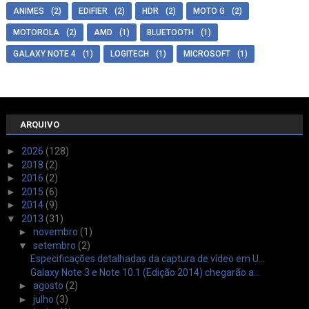
ANIMES
(2)
EDIFIER
(2)
HDR
(2)
MOTO G
(2)
MOTOROLA
(2)
AMD
(1)
BLUETOOTH
(1)
GALAXY NOTE 4
(1)
LOGITECH
(1)
MICROSOFT
(1)
ARQUIVO
►
2026
(128)
►
2018
(2)
►
2016
(2)
►
2015
(6)
►
2014
(9)
▼
2013
(31)
►
novembro
(1)
▼
setembro
(2)
Especificações detalhadas da captura de vídeo em U...
Galaxy Note 3 e Note 10.1 (Edição 2014) chegarão a...
►
agosto
(2)
►
julho
(3)