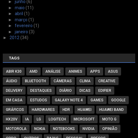
►
junho
(6)
►
maio
(11)
►
abril
(1)
►
março
(1)
►
fevereiro
(1)
►
janeiro
(3)
►
2012
(34)
TAGS
ABIR K30
AMD
ANÁLISE
ANIMES
APPS
ASUS
ÁUDIO
BLUETOOTH
CÂMERAS
CLIMA
CREATIVE
DELIVERY
DESTAQUES
DIÁRIO
DICAS
EDIFIER
EM CASA
ESTUDOS
GALAXY NOTE 4
GAMES
GOOGLE
GRÁFICOS
HARDWARES
HDR
HUAWEI
HUAWEI BAND
HX20V
IA
LG
LOGITECH
MICROSOFT
MOTO G
MOTOROLA
NOKIA
NOTEBOOKS
NVIDIA
OPINIÃO