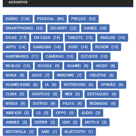
ASSUNTOS
DIÁRIO
(126)
PESSOAL
(85)
PREÇOS
(52)
SMARTPHONES
(24)
DELIVERY
(22)
GAMES
(20)
DICAS
(17)
EM CASA
(16)
TABLETS
(15)
ANÁLISE
(14)
APPS
(14)
SAMSUNG
(14)
SONY
(14)
REVIEW
(13)
HARDWARES
(11)
CÂMERAS
(10)
ESTUDOS
(10)
RK BLOG
(10)
GOOGLE
(9)
HUAWEI
(9)
HX20V
(8)
NOKIA
(8)
ASUS
(7)
WINDOWS
(7)
CREATIVE
(6)
HUAWEI BAND
(6)
IA
(6)
NOTEBOOKS
(6)
OPINIÃO
(6)
CLIMA
(5)
GRÁFICOS
(5)
WEB
(5)
DESTAQUES
(4)
NVIDIA
(4)
OUTROS
(4)
PA31G
(4)
REDMAGIC
(4)
ABIR K30
(3)
LG
(3)
OPPO
(3)
ÁUDIO
(3)
ANIMES
(2)
EDIFIER
(2)
HDR
(2)
MOTO G
(2)
MOTOROLA
(2)
AMD
(1)
BLUETOOTH
(1)