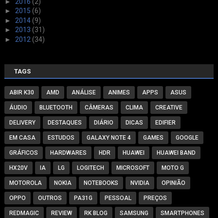
►
2016
(2)
►
2015
(6)
►
2014
(9)
►
2013
(31)
►
2012
(34)
TAGS
ABIR K30
AMD
ANÁLISE
ANIMES
APPS
ASUS
ÁUDIO
BLUETOOTH
CÂMERAS
CLIMA
CREATIVE
DELIVERY
DESTAQUES
DIÁRIO
DICAS
EDIFIER
EM CASA
ESTUDOS
GALAXY NOTE 4
GAMES
GOOGLE
GRÁFICOS
HARDWARES
HDR
HUAWEI
HUAWEI BAND
HX20V
IA
LG
LOGITECH
MICROSOFT
MOTO G
MOTOROLA
NOKIA
NOTEBOOKS
NVIDIA
OPINIÃO
OPPO
OUTROS
PA31G
PESSOAL
PREÇOS
REDMAGIC
REVIEW
RK BLOG
SAMSUNG
SMARTPHONES