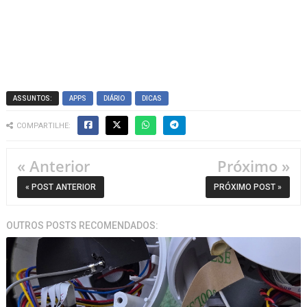
ASSUNTOS:
APPS
DIÁRIO
DICAS
COMPARTILHE:
« Anterior
Próximo »
« POST ANTERIOR
PRÓXIMO POST »
OUTROS POSTS RECOMENDADOS: