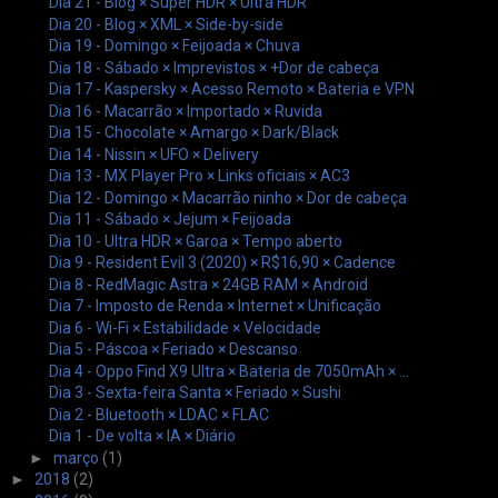
Dia 21 - Blog × Super HDR × Ultra HDR
Dia 20 - Blog × XML × Side-by-side
Dia 19 - Domingo × Feijoada × Chuva
Dia 18 - Sábado × Imprevistos × +Dor de cabeça
Dia 17 - Kaspersky × Acesso Remoto × Bateria e VPN
Dia 16 - Macarrão × Importado × Ruvida
Dia 15 - Chocolate × Amargo × Dark/Black
Dia 14 - Nissin × UFO × Delivery
Dia 13 - MX Player Pro × Links oficiais × AC3
Dia 12 - Domingo × Macarrão ninho × Dor de cabeça
Dia 11 - Sábado × Jejum × Feijoada
Dia 10 - Ultra HDR × Garoa × Tempo aberto
Dia 9 - Resident Evil 3 (2020) × R$16,90 × Cadence
Dia 8 - RedMagic Astra × 24GB RAM × Android
Dia 7 - Imposto de Renda × Internet × Unificação
Dia 6 - Wi-Fi × Estabilidade × Velocidade
Dia 5 - Páscoa × Feriado × Descanso
Dia 4 - Oppo Find X9 Ultra × Bateria de 7050mAh × ...
Dia 3 - Sexta-feira Santa × Feriado × Sushi
Dia 2 - Bluetooth × LDAC × FLAC
Dia 1 - De volta × IA × Diário
►
março
(1)
►
2018
(2)