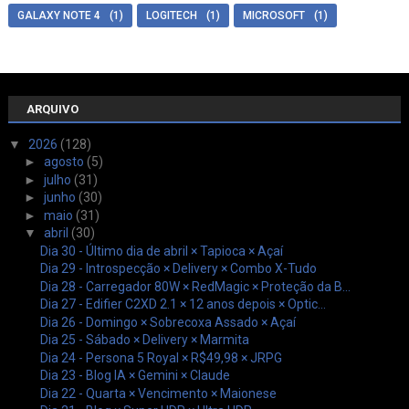
GALAXY NOTE 4
(1)
LOGITECH
(1)
MICROSOFT
(1)
ARQUIVO
▼
2026
(128)
►
agosto
(5)
►
julho
(31)
►
junho
(30)
►
maio
(31)
▼
abril
(30)
Dia 30 - Último dia de abril × Tapioca × Açaí
Dia 29 - Introspecção × Delivery × Combo X-Tudo
Dia 28 - Carregador 80W × RedMagic × Proteção da B...
Dia 27 - Edifier C2XD 2.1 × 12 anos depois × Optic...
Dia 26 - Domingo × Sobrecoxa Assado × Açaí
Dia 25 - Sábado × Delivery × Marmita
Dia 24 - Persona 5 Royal × R$49,98 × JRPG
Dia 23 - Blog IA × Gemini × Claude
Dia 22 - Quarta × Vencimento × Maionese