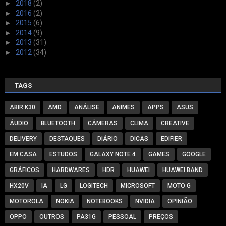
►
2018
(2)
►
2016
(2)
►
2015
(6)
►
2014
(9)
►
2013
(31)
►
2012
(34)
TAGS
ABIR K30
AMD
ANÁLISE
ANIMES
APPS
ASUS
ÁUDIO
BLUETOOTH
CÂMERAS
CLIMA
CREATIVE
DELIVERY
DESTAQUES
DIÁRIO
DICAS
EDIFIER
EM CASA
ESTUDOS
GALAXY NOTE 4
GAMES
GOOGLE
GRÁFICOS
HARDWARES
HDR
HUAWEI
HUAWEI BAND
HX20V
IA
LG
LOGITECH
MICROSOFT
MOTO G
MOTOROLA
NOKIA
NOTEBOOKS
NVIDIA
OPINIÃO
OPPO
OUTROS
PA31G
PESSOAL
PREÇOS