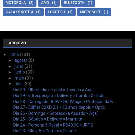
MOTOROLA
(2)
AMD
(1)
BLUETOOTH
(1)
GALAXY NOTE 4
(1)
LOGITECH
(1)
MICROSOFT
(1)
ARQUIVO
▼
2026
(131)
►
agosto
(8)
►
julho
(31)
►
junho
(30)
►
maio
(31)
▼
abril
(30)
Dia 30 - Último dia de abril × Tapioca × Açaí
Dia 29 - Introspecção × Delivery × Combo X-Tudo
Dia 28 - Carregador 80W × RedMagic × Proteção da B...
Dia 27 - Edifier C2XD 2.1 × 12 anos depois × Optic...
Dia 26 - Domingo × Sobrecoxa Assado × Açaí
Dia 25 - Sábado × Delivery × Marmita
Dia 24 - Persona 5 Royal × R$49,98 × JRPG
Dia 23 - Blog IA × Gemini × Claude