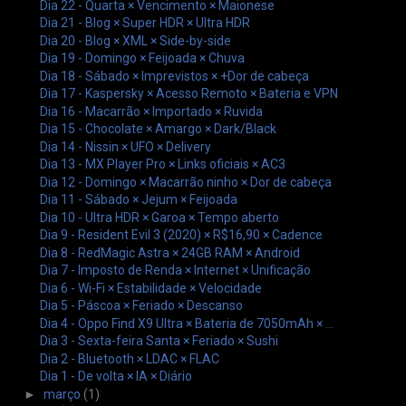
Dia 22 - Quarta × Vencimento × Maionese
Dia 21 - Blog × Super HDR × Ultra HDR
Dia 20 - Blog × XML × Side-by-side
Dia 19 - Domingo × Feijoada × Chuva
Dia 18 - Sábado × Imprevistos × +Dor de cabeça
Dia 17 - Kaspersky × Acesso Remoto × Bateria e VPN
Dia 16 - Macarrão × Importado × Ruvida
Dia 15 - Chocolate × Amargo × Dark/Black
Dia 14 - Nissin × UFO × Delivery
Dia 13 - MX Player Pro × Links oficiais × AC3
Dia 12 - Domingo × Macarrão ninho × Dor de cabeça
Dia 11 - Sábado × Jejum × Feijoada
Dia 10 - Ultra HDR × Garoa × Tempo aberto
Dia 9 - Resident Evil 3 (2020) × R$16,90 × Cadence
Dia 8 - RedMagic Astra × 24GB RAM × Android
Dia 7 - Imposto de Renda × Internet × Unificação
Dia 6 - Wi-Fi × Estabilidade × Velocidade
Dia 5 - Páscoa × Feriado × Descanso
Dia 4 - Oppo Find X9 Ultra × Bateria de 7050mAh × ...
Dia 3 - Sexta-feira Santa × Feriado × Sushi
Dia 2 - Bluetooth × LDAC × FLAC
Dia 1 - De volta × IA × Diário
►
março
(1)