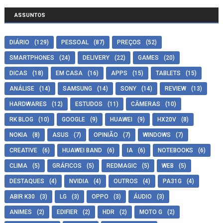
ASSUNTOS
DIÁRIO
(129)
PESSOAL
(87)
PREÇOS
(52)
SMARTPHONES
(24)
DELIVERY
(22)
GAMES
(20)
DICAS
(18)
EM CASA
(16)
APPS
(15)
TABLETS
(15)
ANÁLISE
(14)
SAMSUNG
(14)
SONY
(14)
REVIEW
(13)
HARDWARES
(12)
ESTUDOS
(11)
CÂMERAS
(10)
RK BLOG
(10)
GOOGLE
(9)
HUAWEI
(9)
HX20V
(8)
NOKIA
(8)
ASUS
(7)
OPINIÃO
(7)
WINDOWS
(7)
CREATIVE
(6)
HUAWEI BAND
(6)
IA
(6)
NOTEBOOKS
(6)
CLIMA
(5)
GRÁFICOS
(5)
REDMAGIC
(5)
WEB
(5)
DESTAQUES
(4)
NVIDIA
(4)
OUTROS
(4)
PA31G
(4)
ABIR K30
(3)
LG
(3)
OPPO
(3)
ÁUDIO
(3)
ANIMES
(2)
EDIFIER
(2)
HDR
(2)
MOTO G
(2)