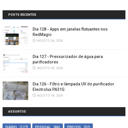
POSTS RECENTES
Dia 128 - Apps em janelas flutuantes nos
RedMagic
AGOSTO 06, 2026
Dia 127 - Pressurizador de água para
purificadores
AGOSTO 05, 2026
Dia 126 - Filtro e lâmpada UV do purificador
Electrolux PA31G
AGOSTO 04, 2026
ASSUNTOS
DIÁRIO
(127)
PESSOAL
(86)
PREÇOS
(52)