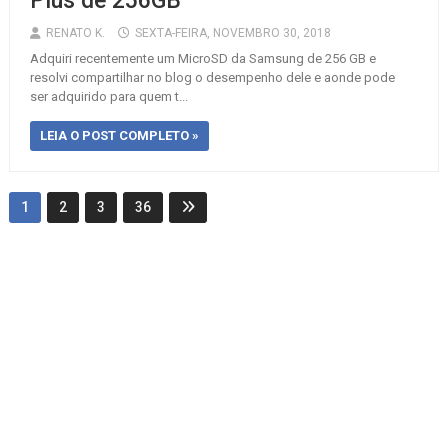
Plus de 256GB
RENATO K.
SEXTA-FEIRA, NOVEMBRO 30, 2018
Adquiri recentemente um MicroSD da Samsung de 256 GB e
resolvi compartilhar no blog o desempenho dele e aonde pode
ser adquirido para quem t...
LEIA O POST COMPLETO »
1
2
3
36