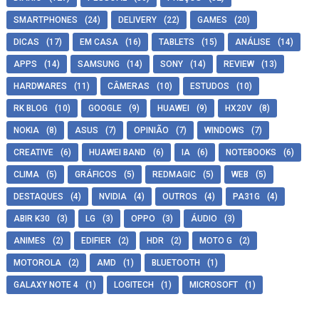
SMARTPHONES
(24)
DELIVERY
(22)
GAMES
(20)
DICAS
(17)
EM CASA
(16)
TABLETS
(15)
ANÁLISE
(14)
APPS
(14)
SAMSUNG
(14)
SONY
(14)
REVIEW
(13)
HARDWARES
(11)
CÂMERAS
(10)
ESTUDOS
(10)
RK BLOG
(10)
GOOGLE
(9)
HUAWEI
(9)
HX20V
(8)
NOKIA
(8)
ASUS
(7)
OPINIÃO
(7)
WINDOWS
(7)
CREATIVE
(6)
HUAWEI BAND
(6)
IA
(6)
NOTEBOOKS
(6)
CLIMA
(5)
GRÁFICOS
(5)
REDMAGIC
(5)
WEB
(5)
DESTAQUES
(4)
NVIDIA
(4)
OUTROS
(4)
PA31G
(4)
ABIR K30
(3)
LG
(3)
OPPO
(3)
ÁUDIO
(3)
ANIMES
(2)
EDIFIER
(2)
HDR
(2)
MOTO G
(2)
MOTOROLA
(2)
AMD
(1)
BLUETOOTH
(1)
GALAXY NOTE 4
(1)
LOGITECH
(1)
MICROSOFT
(1)