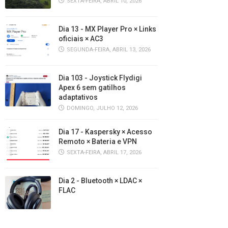
SEXTA-FEIRA, ABRIL 10, 2026
Dia 13 - MX Player Pro × Links
oficiais × AC3
SEGUNDA-FEIRA, ABRIL 13, 2026
Dia 103 - Joystick Flydigi
Apex 6 sem gatilhos
adaptativos
DOMINGO, JULHO 12, 2026
Dia 17 - Kaspersky × Acesso
Remoto × Bateria e VPN
SEXTA-FEIRA, ABRIL 17, 2026
Dia 2 - Bluetooth × LDAC ×
FLAC