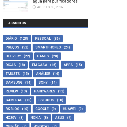
água para purificadores
AGOSTO 05, 2026
ASSUNTOS
DIÁRIO
(128)
PESSOAL
(86)
PREÇOS
(52)
SMARTPHONES
(24)
DELIVERY
(22)
GAMES
(20)
DICAS
(18)
EM CASA
(16)
APPS
(15)
TABLETS
(15)
ANÁLISE
(14)
SAMSUNG
(14)
SONY
(14)
REVIEW
(13)
HARDWARES
(12)
CÂMERAS
(10)
ESTUDOS
(10)
RK BLOG
(10)
GOOGLE
(9)
HUAWEI
(9)
HX20V
(8)
NOKIA
(8)
ASUS
(7)
OPINIÃO
(7)
WINDOWS
(7)