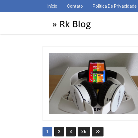
Início
Contato
Política De Privacidade
1
2
3
36