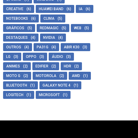
CREATIVE
(6)
HUAWEI BAND
(6)
IA
(6)
NOTEBOOKS
(6)
CLIMA
(5)
GRÁFICOS
(5)
REDMAGIC
(5)
WEB
(5)
DESTAQUES
(4)
NVIDIA
(4)
OUTROS
(4)
PA31G
(4)
ABIR K30
(3)
LG
(3)
OPPO
(3)
ÁUDIO
(3)
ANIMES
(2)
EDIFIER
(2)
HDR
(2)
MOTO G
(2)
MOTOROLA
(2)
AMD
(1)
BLUETOOTH
(1)
GALAXY NOTE 4
(1)
LOGITECH
(1)
MICROSOFT
(1)