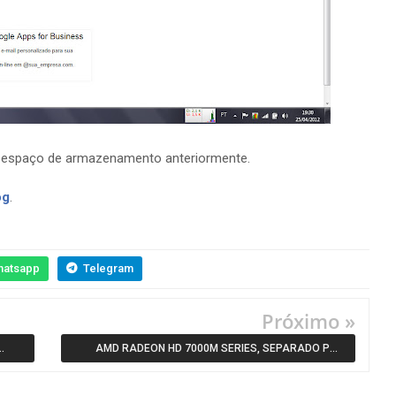
e espaço de armazenamento anteriormente.
og
.
hatsapp
Telegram
Próximo »
AMD RADEON HD 7000M SERIES, SEPARADO POR
DUAS ARQUITETURAS