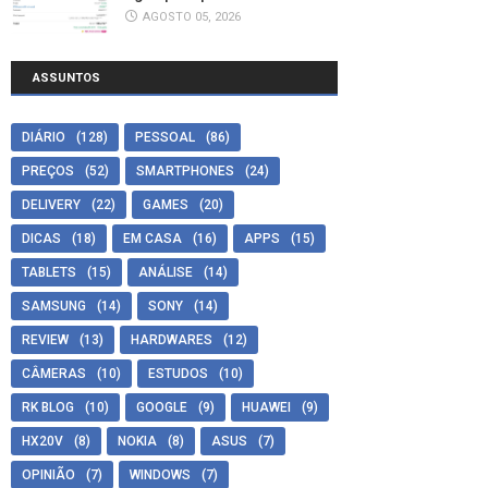
AGOSTO 05, 2026
ASSUNTOS
DIÁRIO
(128)
PESSOAL
(86)
PREÇOS
(52)
SMARTPHONES
(24)
DELIVERY
(22)
GAMES
(20)
DICAS
(18)
EM CASA
(16)
APPS
(15)
TABLETS
(15)
ANÁLISE
(14)
SAMSUNG
(14)
SONY
(14)
REVIEW
(13)
HARDWARES
(12)
CÂMERAS
(10)
ESTUDOS
(10)
RK BLOG
(10)
GOOGLE
(9)
HUAWEI
(9)
HX20V
(8)
NOKIA
(8)
ASUS
(7)
OPINIÃO
(7)
WINDOWS
(7)