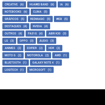
CREATIVE
(6)
HUAWEI BAND
(6)
IA
(6)
NOTEBOOKS
(6)
CLIMA
(5)
GRÁFICOS
(5)
REDMAGIC
(5)
WEB
(5)
DESTAQUES
(4)
NVIDIA
(4)
OUTROS
(4)
PA31G
(4)
ABIR K30
(3)
LG
(3)
OPPO
(3)
ÁUDIO
(3)
ANIMES
(2)
EDIFIER
(2)
HDR
(2)
MOTO G
(2)
MOTOROLA
(2)
AMD
(1)
BLUETOOTH
(1)
GALAXY NOTE 4
(1)
LOGITECH
(1)
MICROSOFT
(1)