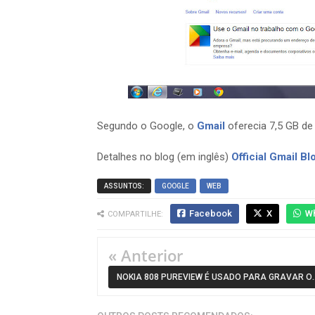
Segundo o Google, o
Gmail
oferecia 7,5 GB d
Detalhes no blog (em inglês)
Official Gmail Bl
ASSUNTOS:
GOOGLE
WEB
Facebook
X
W
COMPARTILHE:
« Anterior
NOKIA 808 PUREVIEW É USADO PARA GRAVAR O
PRÓPRIO COMERCIAL