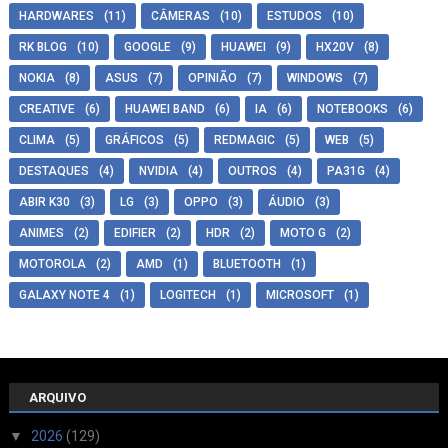
HARDWARES
(11)
CÂMERAS
(10)
ESTUDOS
(10)
RK BLOG
(10)
GOOGLE
(9)
HUAWEI
(9)
HX20V
(8)
NOKIA
(8)
ASUS
(7)
OPINIÃO
(7)
WINDOWS
(7)
CREATIVE
(6)
HUAWEI BAND
(6)
IA
(6)
NOTEBOOKS
(6)
CLIMA
(5)
GRÁFICOS
(5)
REDMAGIC
(5)
WEB
(5)
DESTAQUES
(4)
NVIDIA
(4)
OUTROS
(4)
PA31G
(4)
ABIR K30
(3)
LG
(3)
OPPO
(3)
ÁUDIO
(3)
ANIMES
(2)
EDIFIER
(2)
HDR
(2)
MOTO G
(2)
MOTOROLA
(2)
AMD
(1)
BLUETOOTH
(1)
GALAXY NOTE 4
(1)
LOGITECH
(1)
MICROSOFT
(1)
ARQUIVO
▼
2026
(129)