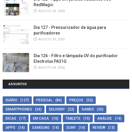
RedMagic
AGOSTO 06, 2026
Dia 127 - Pressurizador de água para
purificadores
AGOSTO 05, 2026
Dia 126 - Filtro e lâmpada UV do purificador
Electrolux PA31G
AGOSTO 04, 2026
ASSUNTOS
DIÁRIO
(127)
PESSOAL
(86)
PREÇOS
(52)
SMARTPHONES
(24)
DELIVERY
(22)
GAMES
(20)
DICAS
(17)
EM CASA
(16)
TABLETS
(15)
ANÁLISE
(14)
APPS
(14)
SAMSUNG
(14)
SONY
(14)
REVIEW
(13)