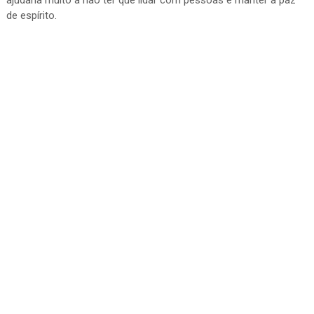
ajudaria muito a não ter que lidar com pessoas e manter a paz
de espírito.