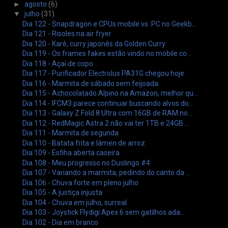
►
agosto
(6)
▼
julho
(31)
Dia 122 - Snapdragon e CPUs mobile vs. PC no Geekb...
Dia 121 - Risoles na air fryer
Dia 120 - Karê, curry japonês da Golden Curry
Dia 119 - Os frames fakes estão vindo no mobile co...
Dia 118 - Açaí de copo
Dia 117 - Purificador Electrolux PA31G chegou hoje
Dia 116 - Marmita de sábado sem feijoada
Dia 115 - Achocolatado Alpino na Amazon, melhor qu...
Dia 114 - IFCM3 parece continuar buscando alvos do...
Dia 113 - Galaxy Z Fold 8 Ultra com 16GB de RAM no...
Dia 112 - RedMagic Astra 2 não vai ter 1TB e 24GB ...
Dia 111 - Marmita de segunda
Dia 110 - Batata frita e lámen de arroz
Dia 109 - Esfiha aberta caseira
Dia 108 - Meu progresso no Duolingo #4
Dia 107 - Variando a marmita, pedindo do canto da ...
Dia 106 - Chuva forte em pleno julho
Dia 105 - A justiça injusta
Dia 104 - Chuva em julho, surreal
Dia 103 - Joystick Flydigi Apex 6 sem gatilhos ada...
Dia 102 - Dia em branco