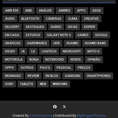
ABIR K30
AMD
ANÁLISE
ANIMES
APPS
ASUS
ÁUDIO
BLUETOOTH
CÂMERAS
CLIMA
CREATIVE
DELIVERY
DESTAQUES
DIÁRIO
DICAS
EDIFIER
EM CASA
ESTUDOS
GALAXY NOTE 4
GAMES
GOOGLE
GRÁFICOS
HARDWARES
HDR
HUAWEI
HUAWEI BAND
HX20V
IA
LG
LOGITECH
MICROSOFT
MOTO G
MOTOROLA
NOKIA
NOTEBOOKS
NVIDIA
OPINIÃO
OPPO
OUTROS
PA31G
PESSOAL
PREÇOS
REDMAGIC
REVIEW
RK BLOG
SAMSUNG
SMARTPHONES
SONY
TABLETS
WEB
WINDOWS
Created By
SoraTemplates
| Distributed By
MyBloggerThemes