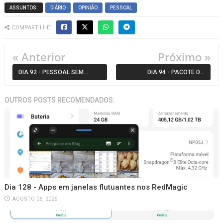
ASSUNTOS:
DIÁRIO
OPINIÃO
PESSOAL
COMPARTILHE:
« Anterior
Próximo »
DIA 92 - PESSOAL SEM
DIA 94 - PACOTE DA
NOÇÃO DE PERIGO
AMAZON GLOBAL
OUTROS POSTS RECOMENDADOS:
ATRASADO FINALMENTE EM
ROTA
Dia 128 - Apps em janelas flutuantes nos RedMagic
AGOSTO 06, 2026