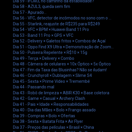
Dia 59 - IFCM3, no caminho da estabilidade?
Dia 58 - AZUL3, queda sem fim
Dia 57 - Apurado...
Dia 56 - VFC, detector de incômodos no sono com o ...
Dia 55 - Starlink, reajuste de R$235 para R$249
Dia 54 - VFC × BPM × Huawei Band 11 Pro
Dia 53 - Band 11 Pro × GPS × VFC
Dia 52 - Delivery × Galetos fritos × Combos de Açaí
Dia 51 - Oppo Find X9 Ultra × Demonstração de Zoom...
Dia 50 - Pulseira Repelente × R$10 × 15g
Dia 49 - Terça × Delivery × Combo
Dia 48 - Câmera de celulares × 10x Óptico × 5x Óptico
Dia 47 - Fim da Taxa das Blusinhas? Não se iludam!
Dia 46 - Crunchyroll × Dublagem × Slime S4
Dia 45 - Sexta × Prime Video × Tremembé
Dia 44 - Passando mal
Dia 43 - Robô de limpeza × ABIR K30 × Base coletora
Dia 42 - Game × Casual × Archery Clash
Dia 41 - Pais × Idade × Responsabilidades
Dia 40 - Dia das Mães × Bolo × Frango assado
Dia 39 - Compras × Bolo × Ofertas
Dia 38 - Sexta × Batata Frita × Air Flyer
Dia 37 - Preços das películas × Brasil × China