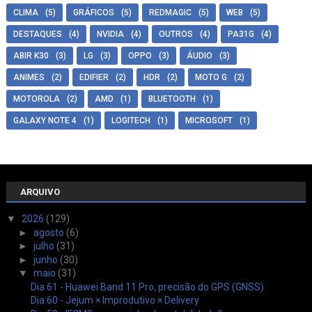
CLIMA
(5)
GRÁFICOS
(5)
REDMAGIC
(5)
WEB
(5)
DESTAQUES
(4)
NVIDIA
(4)
OUTROS
(4)
PA31G
(4)
ABIR K30
(3)
LG
(3)
OPPO
(3)
ÁUDIO
(3)
ANIMES
(2)
EDIFIER
(2)
HDR
(2)
MOTO G
(2)
MOTOROLA
(2)
AMD
(1)
BLUETOOTH
(1)
GALAXY NOTE 4
(1)
LOGITECH
(1)
MICROSOFT
(1)
ARQUIVO
▼
2026
(129)
►
agosto
(6)
►
julho
(31)
►
junho
(30)
▼
maio
(31)
Dia 61 - Huawei Band 11 Pro, precisão do GPS (GNSS)
Dia 60 - Jejum × Improdutivo × Delivery