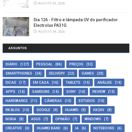
AGOSTO 05, 2026
Dia 126 - Filtro e lâmpada UV do purificador
Electrolux PA31G
AGOSTO 04, 2026
ASSUNTOS
DIÁRIO
(127)
PESSOAL
(86)
PREÇOS
(52)
SMARTPHONES
(24)
DELIVERY
(22)
GAMES
(20)
DICAS
(17)
EM CASA
(16)
TABLETS
(15)
ANÁLISE
(14)
APPS
(14)
SAMSUNG
(14)
SONY
(14)
REVIEW
(13)
HARDWARES
(11)
CÂMERAS
(10)
ESTUDOS
(10)
RK BLOG
(10)
GOOGLE
(9)
HUAWEI
(9)
HX20V
(8)
NOKIA
(8)
ASUS
(7)
OPINIÃO
(7)
WINDOWS
(7)
CREATIVE
(6)
HUAWEI BAND
(6)
IA
(6)
NOTEBOOKS
(6)