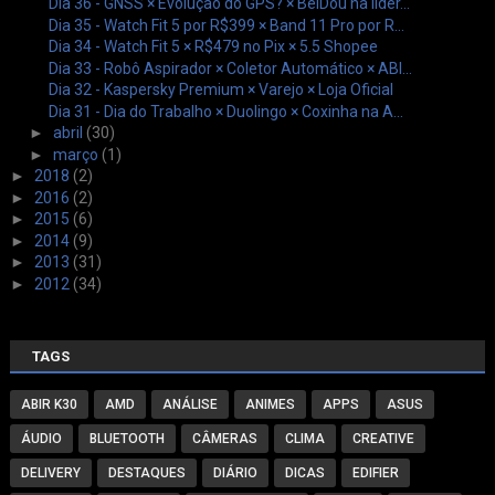
Dia 36 - GNSS × Evolução do GPS? × BeiDou na lider...
Dia 35 - Watch Fit 5 por R$399 × Band 11 Pro por R...
Dia 34 - Watch Fit 5 × R$479 no Pix × 5.5 Shopee
Dia 33 - Robô Aspirador × Coletor Automático × ABI...
Dia 32 - Kaspersky Premium × Varejo × Loja Oficial
Dia 31 - Dia do Trabalho × Duolingo × Coxinha na A...
►
abril
(30)
►
março
(1)
►
2018
(2)
►
2016
(2)
►
2015
(6)
►
2014
(9)
►
2013
(31)
►
2012
(34)
TAGS
ABIR K30
AMD
ANÁLISE
ANIMES
APPS
ASUS
ÁUDIO
BLUETOOTH
CÂMERAS
CLIMA
CREATIVE
DELIVERY
DESTAQUES
DIÁRIO
DICAS
EDIFIER