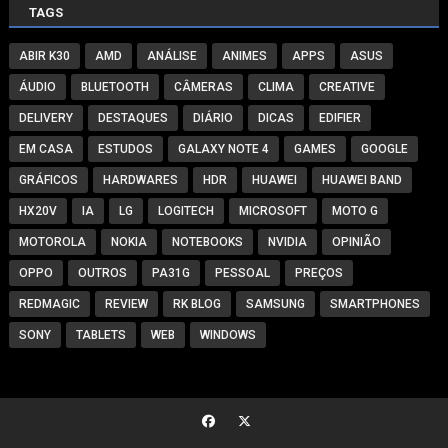
TAGS
ABIR K30
AMD
ANÁLISE
ANIMES
APPS
ASUS
ÁUDIO
BLUETOOTH
CÂMERAS
CLIMA
CREATIVE
DELIVERY
DESTAQUES
DIÁRIO
DICAS
EDIFIER
EM CASA
ESTUDOS
GALAXY NOTE 4
GAMES
GOOGLE
GRÁFICOS
HARDWARES
HDR
HUAWEI
HUAWEI BAND
HX20V
IA
LG
LOGITECH
MICROSOFT
MOTO G
MOTOROLA
NOKIA
NOTEBOOKS
NVIDIA
OPINIÃO
OPPO
OUTROS
PA31G
PESSOAL
PREÇOS
REDMAGIC
REVIEW
RK BLOG
SAMSUNG
SMARTPHONES
SONY
TABLETS
WEB
WINDOWS