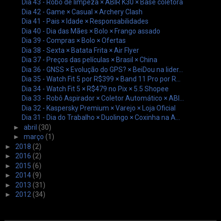
Dia 43 - Robô de limpeza × ABIR K30 × Base coletora
Dia 42 - Game × Casual × Archery Clash
Dia 41 - Pais × Idade × Responsabilidades
Dia 40 - Dia das Mães × Bolo × Frango assado
Dia 39 - Compras × Bolo × Ofertas
Dia 38 - Sexta × Batata Frita × Air Flyer
Dia 37 - Preços das películas × Brasil × China
Dia 36 - GNSS × Evolução do GPS? × BeiDou na lider...
Dia 35 - Watch Fit 5 por R$399 × Band 11 Pro por R...
Dia 34 - Watch Fit 5 × R$479 no Pix × 5.5 Shopee
Dia 33 - Robô Aspirador × Coletor Automático × ABI...
Dia 32 - Kaspersky Premium × Varejo × Loja Oficial
Dia 31 - Dia do Trabalho × Duolingo × Coxinha na A...
►
abril
(30)
►
março
(1)
►
2018
(2)
►
2016
(2)
►
2015
(6)
►
2014
(9)
►
2013
(31)
►
2012
(34)