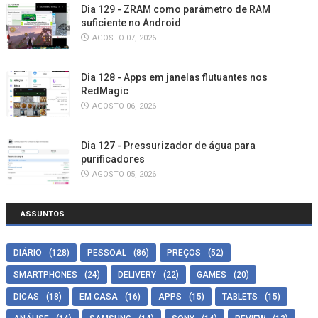
Dia 129 - ZRAM como parâmetro de RAM
suficiente no Android
AGOSTO 07, 2026
Dia 128 - Apps em janelas flutuantes nos
RedMagic
AGOSTO 06, 2026
Dia 127 - Pressurizador de água para
purificadores
AGOSTO 05, 2026
ASSUNTOS
DIÁRIO
(128)
PESSOAL
(86)
PREÇOS
(52)
SMARTPHONES
(24)
DELIVERY
(22)
GAMES
(20)
DICAS
(18)
EM CASA
(16)
APPS
(15)
TABLETS
(15)