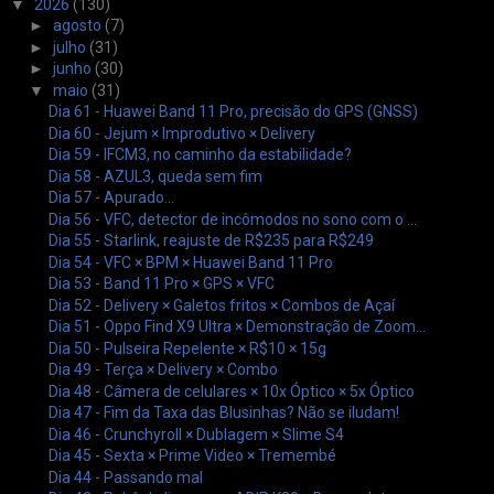
▼
2026
(130)
►
agosto
(7)
►
julho
(31)
►
junho
(30)
▼
maio
(31)
Dia 61 - Huawei Band 11 Pro, precisão do GPS (GNSS)
Dia 60 - Jejum × Improdutivo × Delivery
Dia 59 - IFCM3, no caminho da estabilidade?
Dia 58 - AZUL3, queda sem fim
Dia 57 - Apurado...
Dia 56 - VFC, detector de incômodos no sono com o ...
Dia 55 - Starlink, reajuste de R$235 para R$249
Dia 54 - VFC × BPM × Huawei Band 11 Pro
Dia 53 - Band 11 Pro × GPS × VFC
Dia 52 - Delivery × Galetos fritos × Combos de Açaí
Dia 51 - Oppo Find X9 Ultra × Demonstração de Zoom...
Dia 50 - Pulseira Repelente × R$10 × 15g
Dia 49 - Terça × Delivery × Combo
Dia 48 - Câmera de celulares × 10x Óptico × 5x Óptico
Dia 47 - Fim da Taxa das Blusinhas? Não se iludam!
Dia 46 - Crunchyroll × Dublagem × Slime S4
Dia 45 - Sexta × Prime Video × Tremembé
Dia 44 - Passando mal