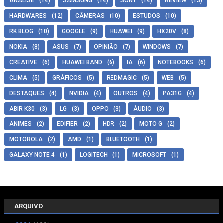
ANÁLISE
(14)
SAMSUNG
(14)
SONY
(14)
REVIEW
(13)
HARDWARES
(12)
CÂMERAS
(10)
ESTUDOS
(10)
RK BLOG
(10)
GOOGLE
(9)
HUAWEI
(9)
HX20V
(8)
NOKIA
(8)
ASUS
(7)
OPINIÃO
(7)
WINDOWS
(7)
CREATIVE
(6)
HUAWEI BAND
(6)
IA
(6)
NOTEBOOKS
(6)
CLIMA
(5)
GRÁFICOS
(5)
REDMAGIC
(5)
WEB
(5)
DESTAQUES
(4)
NVIDIA
(4)
OUTROS
(4)
PA31G
(4)
ABIR K30
(3)
LG
(3)
OPPO
(3)
ÁUDIO
(3)
ANIMES
(2)
EDIFIER
(2)
HDR
(2)
MOTO G
(2)
MOTOROLA
(2)
AMD
(1)
BLUETOOTH
(1)
GALAXY NOTE 4
(1)
LOGITECH
(1)
MICROSOFT
(1)
ARQUIVO