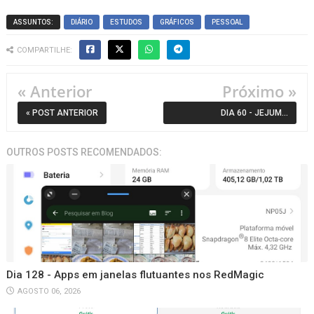
ASSUNTOS:
DIÁRIO
ESTUDOS
GRÁFICOS
PESSOAL
COMPARTILHE:
« Anterior
Próximo »
« POST ANTERIOR
DIA 60 - JEJUM ×
IMPRODUTIVO × DELIVERY
OUTROS POSTS RECOMENDADOS:
Dia 128 - Apps em janelas flutuantes nos RedMagic
AGOSTO 06, 2026