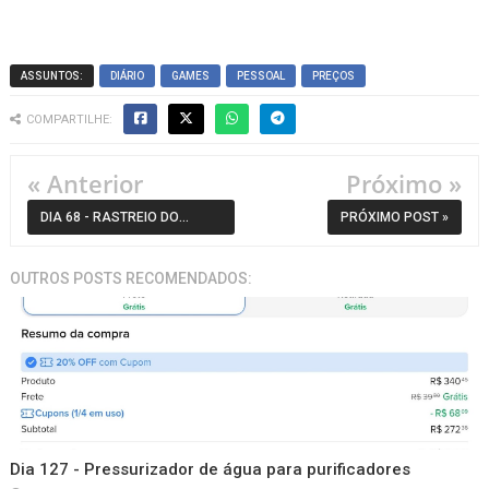
ASSUNTOS:
DIÁRIO
GAMES
PESSOAL
PREÇOS
COMPARTILHE:
« Anterior
Próximo »
DIA 68 - RASTREIO DO
PRÓXIMO POST »
ALIEXPRESS DE PRODUTOS
OUTROS POSTS RECOMENDADOS:
NO BRASIL
Dia 127 - Pressurizador de água para purificadores