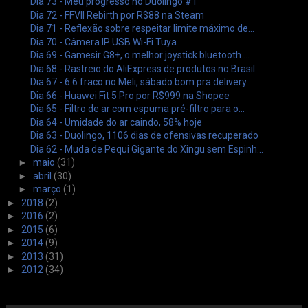
Dia 73 - Meu progresso no Duolingo #1
Dia 72 - FFVII Rebirth por R$88 na Steam
Dia 71 - Reflexão sobre respeitar limite máximo de...
Dia 70 - Câmera IP USB Wi-Fi Tuya
Dia 69 - Gamesir G8+, o melhor joystick bluetooth ...
Dia 68 - Rastreio do AliExpress de produtos no Brasil
Dia 67 - 6.6 fraco no Meli, sábado bom pra delivery
Dia 66 - Huawei Fit 5 Pro por R$999 na Shopee
Dia 65 - Filtro de ar com espuma pré-filtro para o...
Dia 64 - Umidade do ar caindo, 58% hoje
Dia 63 - Duolingo, 1106 dias de ofensivas recuperado
Dia 62 - Muda de Pequi Gigante do Xingu sem Espinh...
►
maio
(31)
►
abril
(30)
►
março
(1)
►
2018
(2)
►
2016
(2)
►
2015
(6)
►
2014
(9)
►
2013
(31)
►
2012
(34)