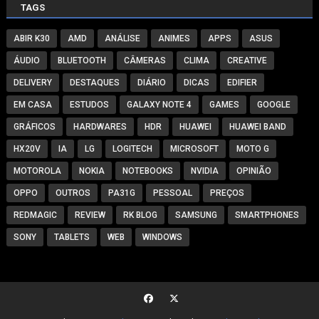
TAGS
ABIR K30
AMD
ANÁLISE
ANIMES
APPS
ASUS
ÁUDIO
BLUETOOTH
CÂMERAS
CLIMA
CREATIVE
DELIVERY
DESTAQUES
DIÁRIO
DICAS
EDIFIER
EM CASA
ESTUDOS
GALAXY NOTE 4
GAMES
GOOGLE
GRÁFICOS
HARDWARES
HDR
HUAWEI
HUAWEI BAND
HX20V
IA
LG
LOGITECH
MICROSOFT
MOTO G
MOTOROLA
NOKIA
NOTEBOOKS
NVIDIA
OPINIÃO
OPPO
OUTROS
PA31G
PESSOAL
PREÇOS
REDMAGIC
REVIEW
RK BLOG
SAMSUNG
SMARTPHONES
SONY
TABLETS
WEB
WINDOWS