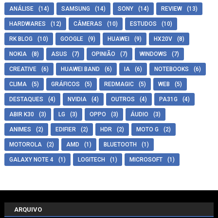
ANÁLISE
(14)
SAMSUNG
(14)
SONY
(14)
REVIEW
(13)
HARDWARES
(12)
CÂMERAS
(10)
ESTUDOS
(10)
RK BLOG
(10)
GOOGLE
(9)
HUAWEI
(9)
HX20V
(8)
NOKIA
(8)
ASUS
(7)
OPINIÃO
(7)
WINDOWS
(7)
CREATIVE
(6)
HUAWEI BAND
(6)
IA
(6)
NOTEBOOKS
(6)
CLIMA
(5)
GRÁFICOS
(5)
REDMAGIC
(5)
WEB
(5)
DESTAQUES
(4)
NVIDIA
(4)
OUTROS
(4)
PA31G
(4)
ABIR K30
(3)
LG
(3)
OPPO
(3)
ÁUDIO
(3)
ANIMES
(2)
EDIFIER
(2)
HDR
(2)
MOTO G
(2)
MOTOROLA
(2)
AMD
(1)
BLUETOOTH
(1)
GALAXY NOTE 4
(1)
LOGITECH
(1)
MICROSOFT
(1)
ARQUIVO