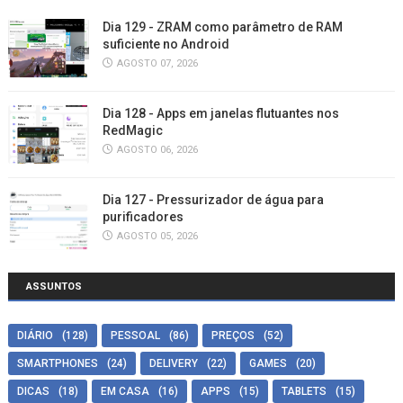
Dia 129 - ZRAM como parâmetro de RAM
suficiente no Android
AGOSTO 07, 2026
Dia 128 - Apps em janelas flutuantes nos
RedMagic
AGOSTO 06, 2026
Dia 127 - Pressurizador de água para
purificadores
AGOSTO 05, 2026
ASSUNTOS
DIÁRIO
(128)
PESSOAL
(86)
PREÇOS
(52)
SMARTPHONES
(24)
DELIVERY
(22)
GAMES
(20)
DICAS
(18)
EM CASA
(16)
APPS
(15)
TABLETS
(15)