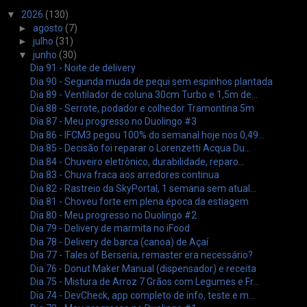
▼
2026
(130)
►
agosto
(7)
►
julho
(31)
▼
junho
(30)
Dia 91 - Noite de delivery
Dia 90 - Segunda muda de pequi sem espinhos plantada
Dia 89 - Ventilador de coluna 30cm Turbo e 1,5m de...
Dia 88 - Serrote, podador e colhedor Tramontina 5m
Dia 87 - Meu progresso no Duolingo #3
Dia 86 - IFCM3 pegou 100% do semanal hoje nos 0,49...
Dia 85 - Decisão foi reparar o Lorenzetti Acqua Du...
Dia 84 - Chuveiro eletrônico, durabilidade, reparo...
Dia 83 - Chuva fraca aos arredores continua
Dia 82 - Rastreio da SkyPortal, 1 semana sem atual...
Dia 81 - Choveu forte em plena época da estiagem
Dia 80 - Meu progresso no Duolingo #2
Dia 79 - Delivery de marmita no iFood
Dia 78 - Delivery de barca (canoa) de Açaí
Dia 77 - Tales of Berseria, remaster era necessário?
Dia 76 - Donut Maker Manual (dispensador) e receita
Dia 75 - Mistura de Arroz 7 Grãos com Legumes e Fr...
Dia 74 - DevCheck, app completo de info, teste e m...