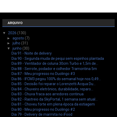
ARQUIVO
▼
2026
(130)
►
agosto
(7)
►
julho
(31)
▼
junho
(30)
Dia 91 - Noite de delivery
Dia 90 - Segunda muda de pequi sem espinhos plantada
Dia 89 - Ventilador de coluna 30cm Turbo e 1,5m de...
Dia 88 - Serrote, podador e colhedor Tramontina 5m
Dia 87 - Meu progresso no Duolingo #3
Dia 86 - IFCM3 pegou 100% do semanal hoje nos 0,49...
Dia 85 - Decisão foi reparar o Lorenzetti Acqua Du...
Dia 84 - Chuveiro eletrônico, durabilidade, reparo...
Dia 83 - Chuva fraca aos arredores continua
Dia 82 - Rastreio da SkyPortal, 1 semana sem atual...
Dia 81 - Choveu forte em plena época da estiagem
Dia 80 - Meu progresso no Duolingo #2
Dia 79 - Delivery de marmita no iFood