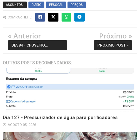
ASSUNTOS:
DIÁRIO
PESSOAL
PREÇOS
COMPARTILHE:
« Anterior
Próximo »
DIA 84 - CHUVEIRO
PRÓXIMO POST »
ELETRÔNICO, DURABILIDADE,
OUTROS POSTS RECOMENDADOS:
REPARO E O CUSTO COM A
INFLAÇÃO
Dia 127 - Pressurizador de água para purificadores
AGOSTO 05, 2026