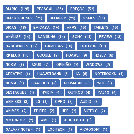
DIÁRIO
(128)
PESSOAL
(86)
PREÇOS
(52)
SMARTPHONES
(24)
DELIVERY
(22)
GAMES
(20)
DICAS
(18)
EM CASA
(16)
APPS
(15)
TABLETS
(15)
ANÁLISE
(14)
SAMSUNG
(14)
SONY
(14)
REVIEW
(13)
HARDWARES
(12)
CÂMERAS
(10)
ESTUDOS
(10)
RK BLOG
(10)
GOOGLE
(9)
HUAWEI
(9)
HX20V
(8)
NOKIA
(8)
ASUS
(7)
OPINIÃO
(7)
WINDOWS
(7)
CREATIVE
(6)
HUAWEI BAND
(6)
IA
(6)
NOTEBOOKS
(6)
CLIMA
(5)
GRÁFICOS
(5)
REDMAGIC
(5)
WEB
(5)
DESTAQUES
(4)
NVIDIA
(4)
OUTROS
(4)
PA31G
(4)
ABIR K30
(3)
LG
(3)
OPPO
(3)
ÁUDIO
(3)
ANIMES
(2)
EDIFIER
(2)
HDR
(2)
MOTO G
(2)
MOTOROLA
(2)
AMD
(1)
BLUETOOTH
(1)
GALAXY NOTE 4
(1)
LOGITECH
(1)
MICROSOFT
(1)