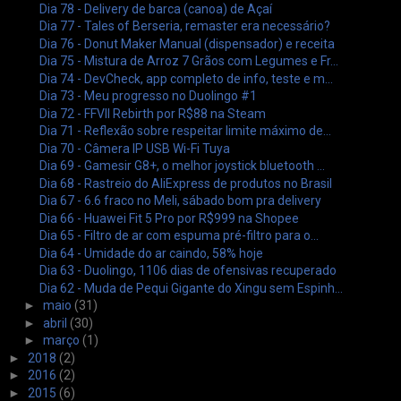
Dia 78 - Delivery de barca (canoa) de Açaí
Dia 77 - Tales of Berseria, remaster era necessário?
Dia 76 - Donut Maker Manual (dispensador) e receita
Dia 75 - Mistura de Arroz 7 Grãos com Legumes e Fr...
Dia 74 - DevCheck, app completo de info, teste e m...
Dia 73 - Meu progresso no Duolingo #1
Dia 72 - FFVII Rebirth por R$88 na Steam
Dia 71 - Reflexão sobre respeitar limite máximo de...
Dia 70 - Câmera IP USB Wi-Fi Tuya
Dia 69 - Gamesir G8+, o melhor joystick bluetooth ...
Dia 68 - Rastreio do AliExpress de produtos no Brasil
Dia 67 - 6.6 fraco no Meli, sábado bom pra delivery
Dia 66 - Huawei Fit 5 Pro por R$999 na Shopee
Dia 65 - Filtro de ar com espuma pré-filtro para o...
Dia 64 - Umidade do ar caindo, 58% hoje
Dia 63 - Duolingo, 1106 dias de ofensivas recuperado
Dia 62 - Muda de Pequi Gigante do Xingu sem Espinh...
►
maio
(31)
►
abril
(30)
►
março
(1)
►
2018
(2)
►
2016
(2)
►
2015
(6)