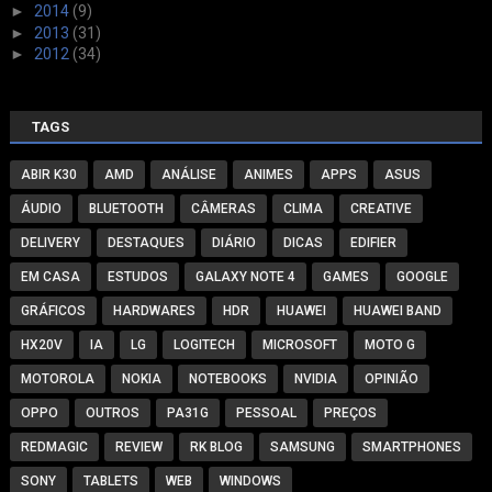
►
2014
(9)
►
2013
(31)
►
2012
(34)
TAGS
ABIR K30
AMD
ANÁLISE
ANIMES
APPS
ASUS
ÁUDIO
BLUETOOTH
CÂMERAS
CLIMA
CREATIVE
DELIVERY
DESTAQUES
DIÁRIO
DICAS
EDIFIER
EM CASA
ESTUDOS
GALAXY NOTE 4
GAMES
GOOGLE
GRÁFICOS
HARDWARES
HDR
HUAWEI
HUAWEI BAND
HX20V
IA
LG
LOGITECH
MICROSOFT
MOTO G
MOTOROLA
NOKIA
NOTEBOOKS
NVIDIA
OPINIÃO
OPPO
OUTROS
PA31G
PESSOAL
PREÇOS
REDMAGIC
REVIEW
RK BLOG
SAMSUNG
SMARTPHONES
SONY
TABLETS
WEB
WINDOWS