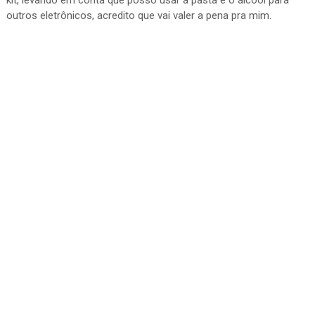
kit, levando em conta que posso usar a pasta e o álcool para
outros eletrônicos, acredito que vai valer a pena pra mim.